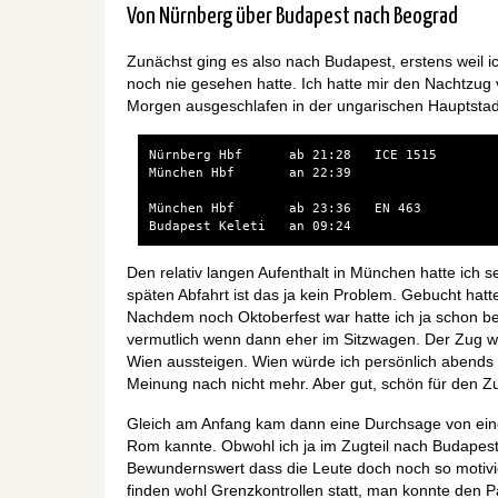
Von Nürnberg über Budapest nach Beograd
Zunächst ging es also nach Budapest, erstens weil 
noch nie gesehen hatte. Ich hatte mir den Nachtzu
Morgen ausgeschlafen in der ungarischen Hauptstad
Nürnberg Hbf      ab 21:28   ICE 1515

München Hbf       an 22:39

München Hbf       ab 23:36   EN 463

Den relativ langen Aufenthalt in München hatte ich se
späten Abfahrt ist das ja kein Problem. Gebucht hatte
Nachdem noch Oktoberfest war hatte ich ja schon bef
vermutlich wenn dann eher im Sitzwagen. Der Zug wa
Wien aussteigen. Wien würde ich persönlich abends i
Meinung nach nicht mehr. Aber gut, schön für den Z
Gleich am Anfang kam dann eine Durchsage von eine
Rom kannte. Obwohl ich ja im Zugteil nach Budapes
Bewundernswert dass die Leute doch noch so motivier
finden wohl Grenzkontrollen statt, man konnte den