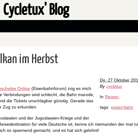
Cycletux' Blog
alkan im Herbst
Do. 27 Oktober 20
By
cycletux
scheibe Online
(Eisenbahnforum) zog es mich
ie Verbindungen sind schlecht, die Bahn marode,
In
Reisen
.
nd die Tickets unschlagbar günstig. Gerade das
r Zug zu erkunden.
tags:
reisen
bahn
goslawien und der Jugoslawien-Kriege und der
eisedestination für viele Deutsche ist, kenne ich niemanden der mal n
ich so spannend gemacht, und es hat sich gelohnt!