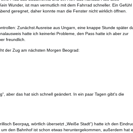
in Wunder, ist man vermutlich mit dem Fahrrad schneller. Ein Gefühl
 Abend geregnet, daher konnte man die Fenster nicht wirklich öffnen.
kontrollen: Zunächst Ausreise aus Ungarn, eine knappe Stunde später 
nalausweis hatte ich keinerlei Probleme, den Pass hatte ich aber zur
r freundlich.
eicht der Zug am nächsten Morgen Beograd:
“, aber das hat sich schnell geändert. In ein paar Tagen gibt's die
llisch Београд, wörtlich übersetzt „Weiße Stadt“) hatte ich den Eindru
d um den Bahnhof ist schon etwas heruntergekommen, außerdem hat 