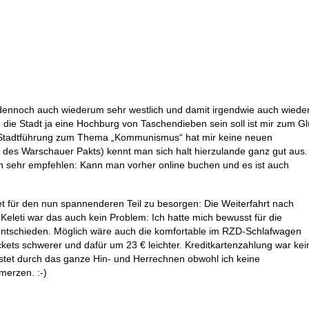
dennoch auch wiederum sehr westlich und damit irgendwie auch wiede
nn die Stadt ja eine Hochburg von Taschendieben sein soll ist mir zum G
die Stadtführung zum Thema „Kommunismus“ hat mir keine neuen
e des Warschauer Pakts) kennt man sich halt hierzulande ganz gut aus.
 sehr empfehlen: Kann man vorher online buchen und es ist auch
et für den nun spannenderen Teil zu besorgen: Die Weiterfahrt nach
Keleti war das auch kein Problem: Ich hatte mich bewusst für die
entschieden. Möglich wäre auch die komfortable im RZD-Schlafwagen
kets schwerer und dafür um 23 € leichter. Kreditkartenzahlung war kei
astet durch das ganze Hin- und Herrechnen obwohl ich keine
merzen. :-)