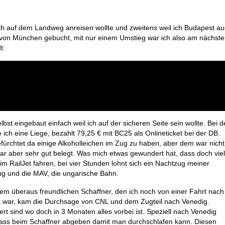
ich auf dem Landweg anreisen wollte und zweitens weil ich Budapest a
g von München gebucht, mit nur einem Umstieg war ich also am nächst
t:
lbst eingebaut einfach weil ich auf der sicheren Seite sein wollte. Bei d
 ich eine Liege, bezahlt 79,25 € mit BC25 als Onlineticket bei der DB.
ürchtet da einige Alkoholleichen im Zug zu haben, aber dem war nicht
r aber sehr gut belegt. Was mich etwas gewundert hat, dass doch viel
m RailJet fahren, bei vier Stunden lohnt sich ein Nachtzug meiner
ug und die MAV, die ungarische Bahn.
m überaus freundlichen Schaffner, den ich noch von einer Fahrt nach
t war, kam die Durchsage von CNL und dem Zugteil nach Venedig.
t sind wo doch in 3 Monaten alles vorbei ist. Speziell nach Venedig
 Pass beim Schaffner abgeben damit man durchschlafen kann. Diesen