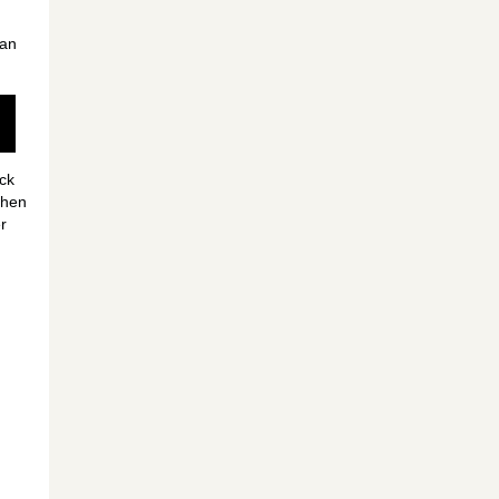
man
ck
chen
r