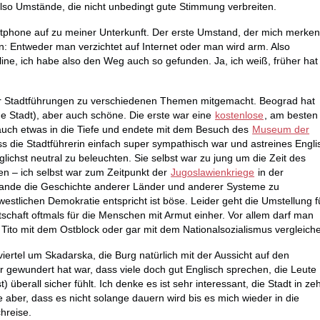
also Umstände, die nicht unbedingt gute Stimmung verbreiten.
phone auf zu meiner Unterkunft. Der erste Umstand, der mich merke
bin: Entweder man verzichtet auf Internet oder man wird arm. Also
ine, ich habe also den Weg auch so gefunden. Ja, ich weiß, früher hat
ier Stadtführungen zu verschiedenen Themen mitgemacht. Beograd hat
he Stadt), aber auch schöne. Die erste war eine
kostenlose
, am besten
ch etwas in die Tiefe und endete mit dem Besuch des
Museum der
 die Stadtführerin einfach super sympathisch war und astreines Engli
lichst neutral zu beleuchten. Sie selbst war zu jung um die Zeit des
n – ich selbst war zum Zeitpunkt der
Jugoslawienkriege
in der
lande die Geschichte anderer Länder und anderer Systeme zu
estlichen Demokratie entspricht ist böse. Leider geht die Umstellung f
tschaft oftmals für die Menschen mit Armut einher. Vor allem darf man
Tito mit dem Ostblock oder gar mit dem Nationalsozialismus vergleich
ertel um Skadarska, die Burg natürlich mit der Aussicht auf den
ewundert hat war, dass viele doch gut Englisch sprechen, die Leute
) überall sicher fühlt. Ich denke es ist sehr interessant, die Stadt in ze
aber, dass es nicht solange dauern wird bis es mich wieder in die
hreise.