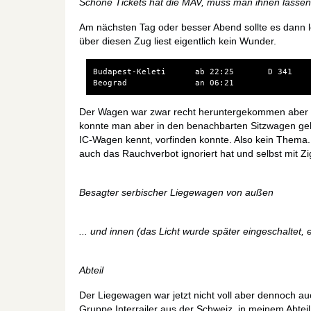
Schöne Tickets hat die MAV, muss man ihnen lasse
Am nächsten Tag oder besser Abend sollte es dann l
über diesen Zug liest eigentlich kein Wunder.
Budapest-Keleti      ab 22:25       D 341

Der Wagen war zwar recht heruntergekommen aber de
konnte man aber in den benachbarten Sitzwagen geh
IC-Wagen kennt, vorfinden konnte. Also kein Thema.
auch das Rauchverbot ignoriert hat und selbst mit Zi
Besagter serbischer Liegewagen von außen
... und innen (das Licht wurde später eingeschaltet, e
Abteil
Der Liegewagen war jetzt nicht voll aber dennoch au
Gruppe Interrailer aus der Schweiz, in meinem Abtei