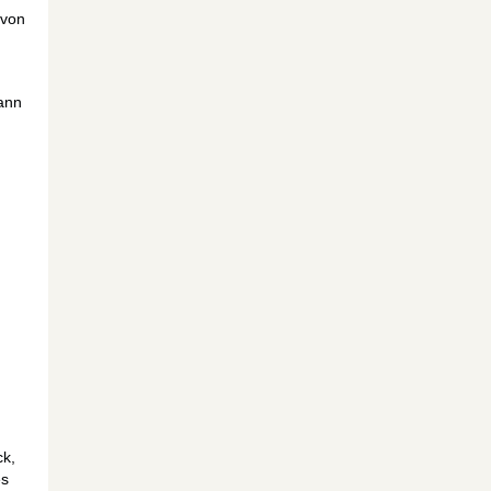
 von
dann
ck,
es