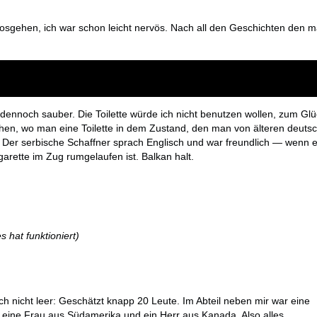
n
osgehen, ich war schon leicht nervös. Nach all den Geschichten den 
nnoch sauber. Die Toilette würde ich nicht benutzen wollen, zum Glü
en, wo man eine Toilette in dem Zustand, den man von älteren deuts
 Der serbische Schaffner sprach Englisch und war freundlich — wenn e
garette im Zug rumgelaufen ist. Balkan halt.
s hat funktioniert)
ch nicht leer: Geschätzt knapp 20 Leute. Im Abteil neben mir war eine
l eine Frau aus Südamerika und ein Herr aus Kanada. Also alles