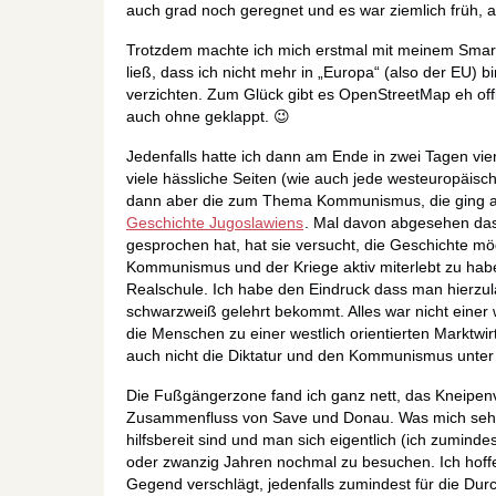
auch grad noch geregnet und es war ziemlich früh, 
Trotzdem machte ich mich erstmal mit meinem Smart
ließ, dass ich nicht mehr in „Europa“ (also der EU) 
verzichten. Zum Glück gibt es OpenStreetMap eh offl
auch ohne geklappt. 😉
Jedenfalls hatte ich dann am Ende in zwei Tagen v
viele hässliche Seiten (wie auch jede westeuropäisc
dann aber die zum Thema Kommunismus, die ging au
Geschichte Jugoslawiens
. Mal davon abgesehen dass
gesprochen hat, hat sie versucht, die Geschichte mög
Kommunismus und der Kriege aktiv miterlebt zu habe
Realschule. Ich habe den Eindruck dass man hierzu
schwarzweiß gelehrt bekommt. Alles war nicht einer w
die Menschen zu einer westlich orientierten Marktwir
auch nicht die Diktatur und den Kommunismus unter 
Die Fußgängerzone fand ich ganz nett, das Kneipenvi
Zusammenfluss von Save und Donau. Was mich sehr g
hilfsbereit sind und man sich eigentlich (ich zumindest
oder zwanzig Jahren nochmal zu besuchen. Ich hoffe 
Gegend verschlägt, jedenfalls zumindest für die Durc