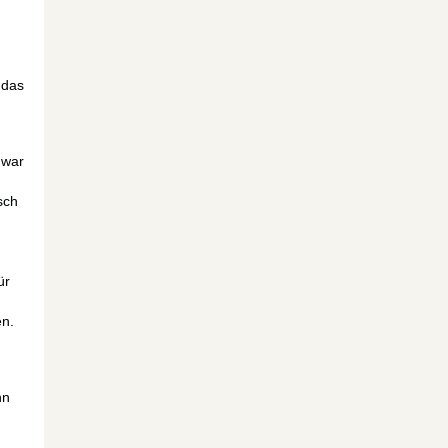
n
 das
 war
sch
ür
en.
hn