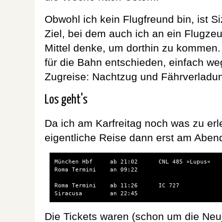
Obwohl ich kein Flugfreund bin, ist S
Ziel, bei dem auch ich an ein Flugze
Mittel denke, um dorthin zu kommen.
für die Bahn entschieden, einfach we
Zugreise: Nachtzug und Fährverladu
Los geht's
Da ich am Karfreitag noch was zu erle
eigentliche Reise dann erst am Aben
München Hbf     ab 21:02      CNL 485 »Lupus«

Roma Termini    an 09:22

Roma Termini    ab 11:26      IC 727

Die Tickets waren (schon um die Neu