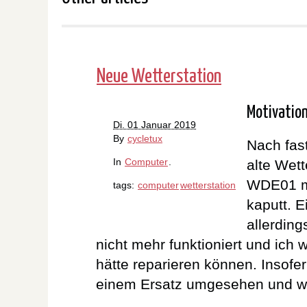
Neue Wetterstation
Motivatio
Di. 01 Januar 2019
By
cycletux
Nach fas
In
Computer
.
alte Wett
WDE01 m
tags:
computer
wetterstation
kaputt. E
allerdin
nicht mehr funktioniert und ich 
hätte reparieren können. Insofe
einem Ersatz umgesehen und wur